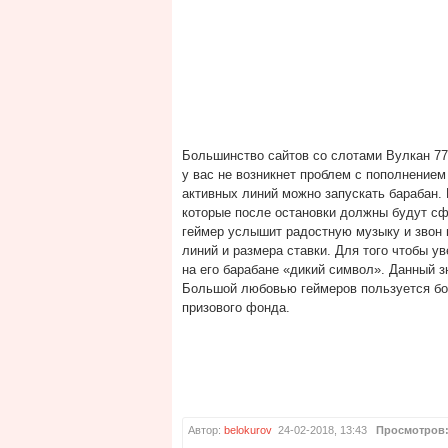
Большинство сайтов со слотами Вулкан 7
у вас не возникнет проблем с пополнение
активных линий можно запускать барабан.
которые после остановки должны будут с
геймер услышит радостную музыку и звон 
линий и размера ставки. Для того чтобы у
на его барабане «дикий символ». Данный 
Большой любовью геймеров пользуется бо
призового фонда.
Автор:
belokurov
24-02-2018, 13:43
Просмотров