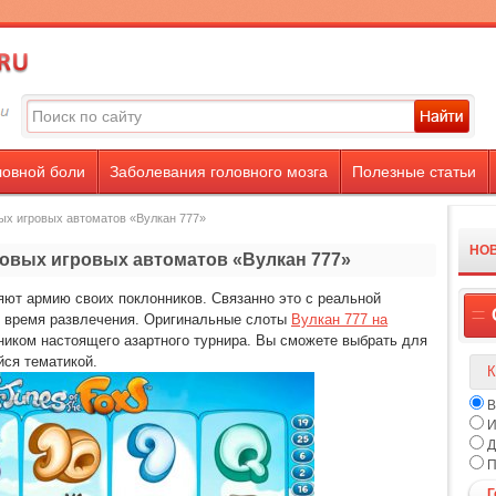
ловной боли
Заболевания головного мозга
Полезные статьи
ых игровых автоматов «Вулкан 777»
НО
новых игровых автоматов «Вулкан 777»
ют армию своих поклонников. Связанно это с реальной
 время развлечения. Оригинальные слоты
Вулкан 777 на
ником настоящего азартного турнира. Вы сможете выбрать для
йся тематикой.
К
В
И
Д
П
Г