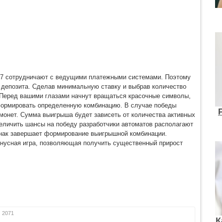
77 сотрудничают с ведущими платежными системами. Поэтому
м депозита. Сделав минимальную ставку и выбрав количество
 Перед вашими глазами начнут вращаться красочные символы,
формировать определенную комбинацию. В случае победы
монет. Сумма выигрыша будет зависеть от количества активных
величить шансы на победу разработчики автоматов располагают
знак завершает формирование выигрышной комбинации.
нусная игра, позволяющая получить существенный прирост
:
2071
К