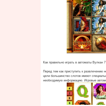
Как правильно играть в автоматы Вулкан 7
Перед тем как приступить к развлечению 
цели большинство слотов имеют специальн
необходимую информацию. Игровые автома