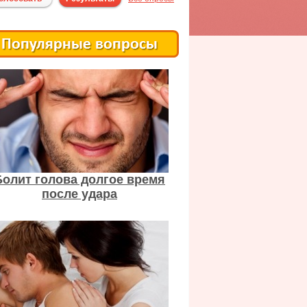
Болит голова долгое время
после удара