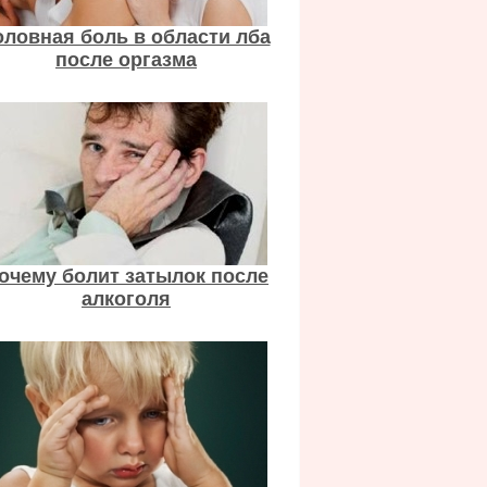
оловная боль в области лба
после оргазма
очему болит затылок после
алкоголя