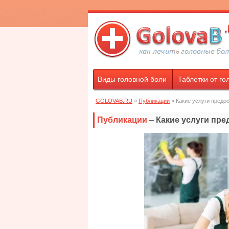
Виды головной боли
Таблетки от го
GOLOVAB.RU
»
Публикации
» Какие услуги предо
Публикации
–
Какие услуги пр