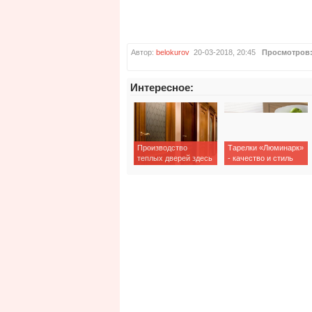
Автор:
belokurov
20-03-2018, 20:45
Просмотров
Интересное:
Производство
Тарелки «Люминарк»
теплых дверей здесь
- качество и стиль
– двери «Лидер-
Дверь»