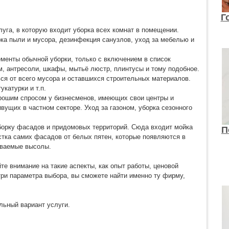
Г
уга, в которую входит уборка всех комнат в помещении.
ка пыли и мусора, дезинфекция санузлов, уход за мебелью и
ементы обычной уборки, только с включением в список
м, антресоли, шкафы, мытьё люстр, плинтусы и тому подобное.
ься от всего мусора и оставшихся строительных материалов.
катурки и т.п.
хорошим спросом у бизнесменов, имеющих свои центры и
вущих в частном секторе. Уход за газоном, уборка сезонного
уборку фасадов и придомовых территорий. Сюда входит мойка
П
истка самих фасадов от белых пятен, которые появляются в
зываемые высолы.
е внимание на такие аспекты, как опыт работы, ценовой
три параметра выбора, вы сможете найти именно ту фирму,
альный вариант услуги.