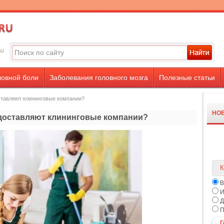
ловной боли
Заболевания головного мозга
Полезные статьи
ставляют клининговые компании?
НО
едоставляют клининговые компании?
К
В
И
Д
П
Г