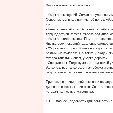
Вот основные типы клининга:
- Уборка помещений. Самая популярная усл
Основные манипуляции: мытьё полов, убор
т.д.
- Генеральная уборка. Включает в себя эл
труднодоступных мест. Уборка под дивано
- Уборка после ремонта. Помогает избавит
Чистка всех покрытий, удаление следов шту
- Уборка территорий. Услуга пользуется 
различные комплексы, а также у людей, жи
мусора (листья и снег), уборка дорожек.
- Спецклининг. Подразумевает под собой 
балконов, все та же сезонная уборка и оч
результате естественных причин - так на
При выборе клининговой компании обращайт
диапазон и отзывы клиентов. Сочетая все 
которая полностью устроит вас.
П.С.: Главное - подобрать для себя оптим