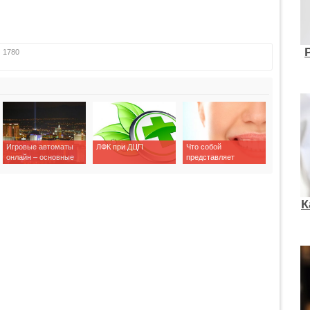
:
1780
Игровые автоматы
ЛФК при ДЦП
Что собой
онлайн – основные
представляет
критерии выбора
стоматологическая
клиника «Вероника»?
К