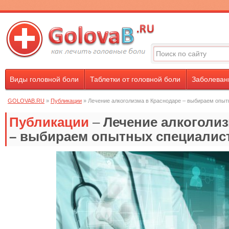
Виды головной боли
Таблетки от головной боли
Заболевани
GOLOVAB.RU
»
Публикации
» Лечение алкоголизма в Краснодаре – выбираем опыт
Публикации
–
Лечение алкоголиз
– выбираем опытных специалис