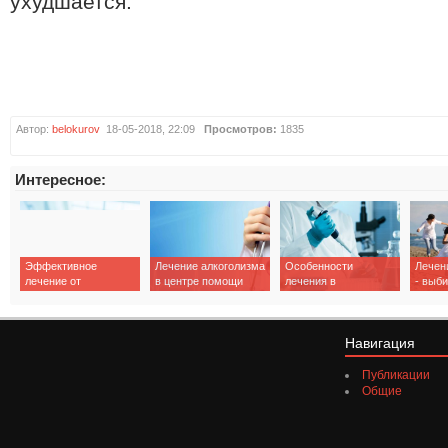
ухудшается.
Автор:
belokurov
18-05-2018, 22:09
Просмотров:
1835
Интересное:
Эффективное
Лечение алкоголизма
Особенности
Лечен
лечение от
в центре помощи
лечения в
- выб
алкоголизма – залог
зависимым «Шанс»
медицинском центре
эффек
успеха
метод
Навигация
Публикации
Общие