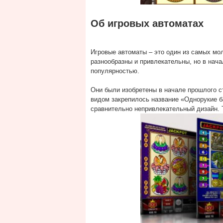
Об игровых автоматах
Игровые автоматы – это один из самых мо
разнообразны и привлекательны, но в нача
популярностью.
Они были изобретены в начале прошлого с
видом закрепилось название «Однорукие б
сравнительно непривлекательный дизайн. 