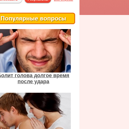
Болит голова долгое время
после удара