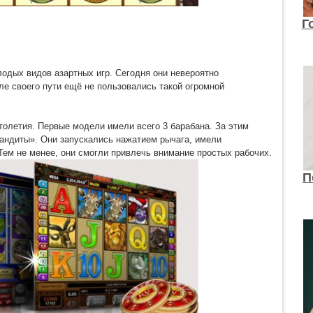
Г
лодых видов азартных игр. Сегодня они невероятно
ле своего пути ещё не пользовались такой огромной
толетия. Первые модели имели всего 3 барабана. За этим
андиты». Они запускались нажатием рычага, имели
Тем не менее, они смогли привлечь внимание простых рабочих.
П