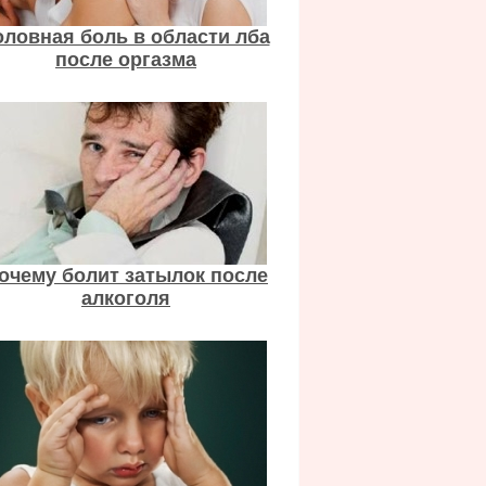
оловная боль в области лба
после оргазма
очему болит затылок после
алкоголя