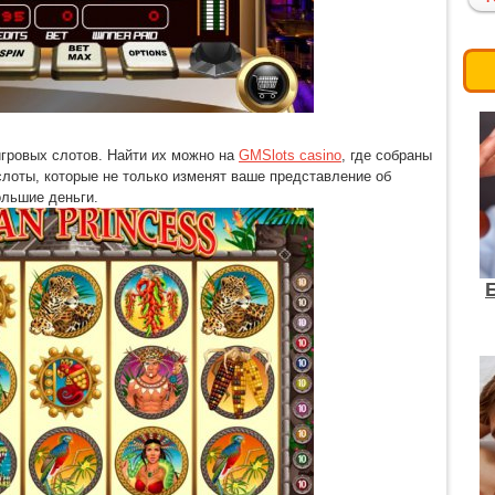
гровых слотов. Найти их можно на
GMSlots casino
, где собраны
лоты, которые не только изменят ваше представление об
ольшие деньги.