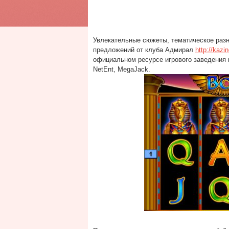
Увлекательные сюжеты, тематическое разн
предложений от клуба Адмирал
http://kazi
официальном ресурсе игрового заведения 
NetEnt, MegaJack.