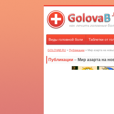
Виды головной боли
Таблетки от го
GOLOVAB.RU
»
Публикации
» Мир азарта на новы
Публикации
–
Мир азарта на но