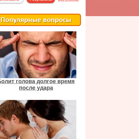
Болит голова долгое время
после удара