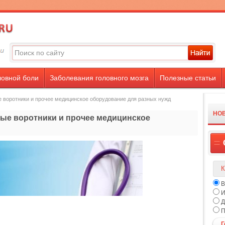
ловной боли
Заболевания головного мозга
Полезные статьи
е воротники и прочее медицинское оборудование для разных нужд
НО
ные воротники и прочее медицинское
К
В
И
Д
П
Г