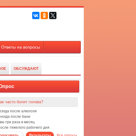
Ответы на вопросы
ВОЕ
ОБСУЖДАЮТ
Опрос
ак часто болит голова?
сегда после алкоголя
ногда после бани
ва-три раза в месяц
осле тяжелого рабочего дня
олосовать
Результаты
Все опросы