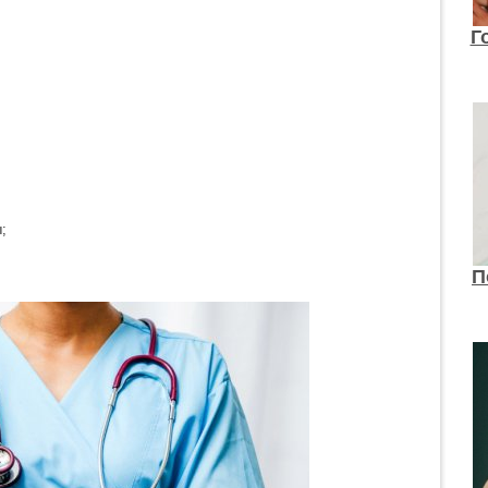
Г
;
П