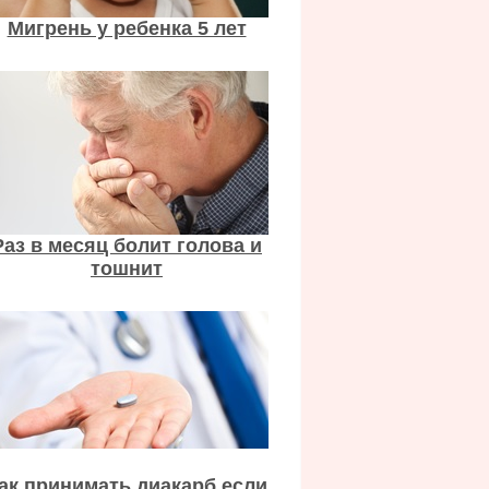
Мигрень у ребенка 5 лет
Раз в месяц болит голова и
тошнит
ак принимать диакарб если