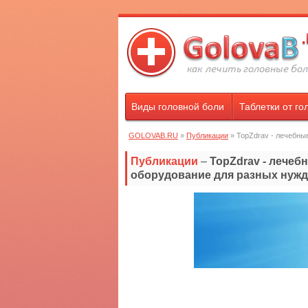
Виды головной боли
Таблетки от го
GOLOVAB.RU
»
Публикации
» TopZdrav - лечебны
Публикации
–
TopZdrav - лечеб
оборудование для разных нужд