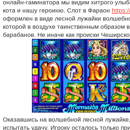
онлайн-гаминатора мы видим хитрого улы
кота и нашу героиню. Слот в Фараон
https:
оформлен в виде лесной лужайки волшебно
которой в воздухе таинственным образом в
барабанов. Не иначе как происки Чеширског
Оказавшись на волшебной лесной лужайке
испытать удачу. Игроку осталось только пр