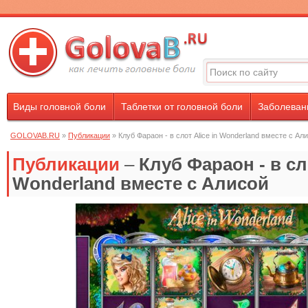
Виды головной боли
Таблетки от головной боли
Заболевани
GOLOVAB.RU
»
Публикации
» Клуб Фараон - в слот Alice in Wonderland вместе с Ал
Публикации
–
Клуб Фараон - в сло
Wonderland вместе с Алисой