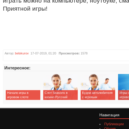
играть можно на компьютере, ноутбуке, см
Приятной игры!
Автор:
belokurov
17-07-2019, 01:20
Просмотров:
1578
Интересное:
Начало игры в
Слот Seasons в
Будни автолюбителя
Игры 
игровом слоте
казино Русский
с игровым
игров
Halloween Jack в
Вулкан - овощи и
автоматом Garage в
Dimsu
казино Вулкан
фрукты по временам
Вулкан 24
привл
года
графи
Навигация
Публикации
Общие