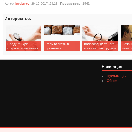
Автор:
belokurov
29-12-2017, 23:25
Просмотров:
1541
Интересное:
Продукты для
Роль глюкозы в
Валосердин: от чего
Лечен
старшего поколения
организме
помогает, инструкция
гипоф
– нормализация
по применению
мозга
давления и общего
состояния
Навигация
Публикации
Общие