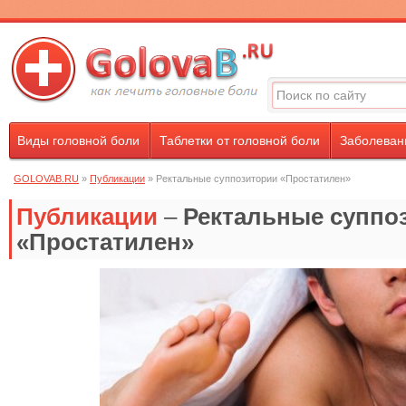
Виды головной боли
Таблетки от головной боли
Заболевани
GOLOVAB.RU
»
Публикации
» Ректальные суппозитории «Простатилен»
Публикации
–
Ректальные суппо
«Простатилен»