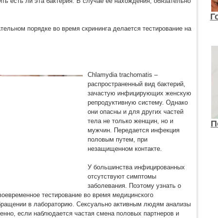
ть есть ли эта бактерия. В случае ее нахождения, обязательно
Г
ательном порядке во время скрининга делается тестирование на
Chlamydia trachomatis –
распространенный вид бактерий,
зачастую инфицирующих женскую
репродуктивную систему. Однако
они опасны и для других частей
тела не только женщин, но и
П
мужчин. Передается инфекция
половым путем, при
незащищенном контакте.
У большинства инфицированных
отсутствуют симптомы
заболевания. Поэтому узнать о
воевременное тестирование во время медицинского
бращении в лабораторию. Сексуально активным людям анализы
бенно, если наблюдается частая смена половых партнеров и