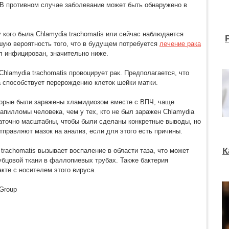
В противном случае заболевание может быть обнаружено в
 кого была Chlamydia trachomatis или сейчас наблюдается
шую вероятность того, что в будущем потребуется
лечение рака
был инфицирован, значительно ниже.
Chlamydia trachomatis провоцирует рак. Предполагается, что
 способствует перерождению клеток шейки матки.
торые были заражены хламидиозом вместе с ВПЧ, чаще
апилломы человека, чем у тех, кто не был заражен Chlamydia
таточно масштабны, чтобы были сделаны конкретные выводы, но
тправляют мазок на анализ, если для этого есть причины.
К
rachomatis вызывает воспаление в области таза, что может
убцовой ткани в фаллопиевых трубах. Также бактерия
кте с носителем этого вируса.
Group