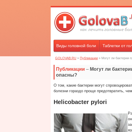
Виды головной боли
Таблетки от го
GOLOVAB.RU
»
Публикации
» Могут ли бактерии п
Публикации
–
Могут ли бактери
опасны?
О том, какие бактерии могут спровоцирова
болезни гораздо проще предотвратить, че
Helicobacter pylori
Ра
он
за
яз