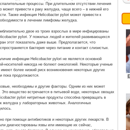
спалительные процессы. При длительном отсутствии лечения
о может привести к раку желудка, чаще всего – в нижней его
сти. Также инфекция Helicobacter pylori может привести к
еобходимости в лечении лимфомы желудка.
иблизительно двое из троих взрослых в мире инфицированы
licobacter pylori. У пожилых людей и жителей развивающихся
ран этот показатель даже выше. Предполагается, что
спространяется бактерия через питание и контакт слизистых.
личие инфекции Helicobacter pylori не является основной
й-носителей никогда не болеют онкологией. Некоторые ученые
 имеют более низкий риск возникновения некоторых других
ти пока продолжаются.
ковые, необходимы и другие факторы. Одним из них может
. Это вещество встречается в питьевой воде, некоторых овощах
icobacter pylori нитритные продукты способна превращать в
ак желудка у лабораторных животных. Аналогичных
дилось.
жно при помощи антибиотиков и некоторых других лекарств. В
были диагностированы язвы или имеющие их сейчас,