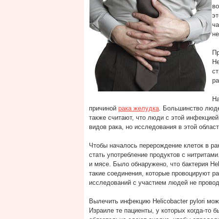
во
эт
ча
н
Пр
He
ст
ра
На
причиной
рака желудка
. Большинство люде
также считают, что люди с этой инфекцией
видов рака, но исследования в этой облас
Чтобы началось перерождение клеток в ра
стать употребление продуктов с нитритами
и мясе. Было обнаружено, что бактерия Hel
такие соединения, которые провоцируют р
исследований с участием людей не прово
Вылечить инфекцию Helicobacter pylori мо
Израиле те пациенты, у которых когда-то 