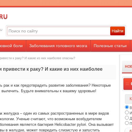
ловной боли
Заболевания головного мозга
Полезные статьи
ривести к раку? И какие из них наиболее опасны?
НО
и привести к раку? И какие из них наиболее
ть рак и как предотврадить развитие заболевания? Некоторые
м вылечить. Будьте внимательны к вашему здоровью!
К
В
к желудка – один из самых распространенных в мире видов
И
Д
кологии. Ученые считают, что возможным возбудителем
П
болевания является бактерия Helicobacter pylori. Она вызывает
вы в желудке, может повредить слизистую и запустить
Г