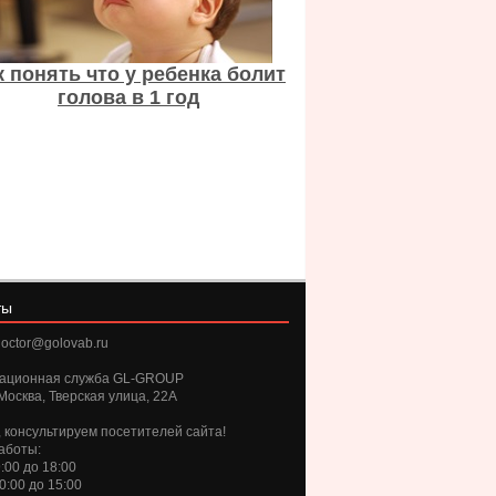
к понять что у ребенка болит
голова в 1 год
ты
octor@golovab.ru
ационная служба GL-GROUP
Москва, Тверская улица, 22А
, консультируем посетителей сайта!
аботы:
9:00 до 18:00
10:00 до 15:00