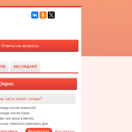
Ответы на вопросы
ВОЕ
ОБСУЖДАЮТ
Опрос
ак часто болит голова?
сегда после алкоголя
ногда после бани
ва-три раза в месяц
осле тяжелого рабочего дня
олосовать
Результаты
Все опросы