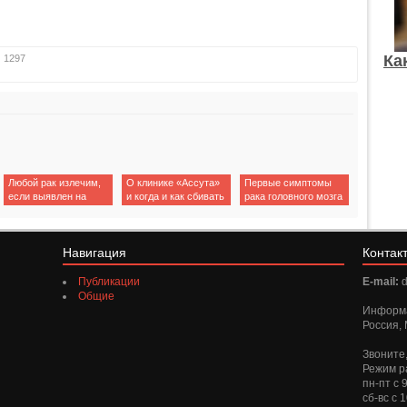
Ка
:
1297
Любой рак излечим,
О клинике «Ассута»
Первые симптомы
если выявлен на
и когда и как сбивать
рака головного мозга
ранней стадии
повышенную
у женщин
температуру тела?
Навигация
Контак
Публикации
E-mail:
d
Общие
Информ
Россия, 
Звоните
Режим р
пн-пт с 
сб-вс с 