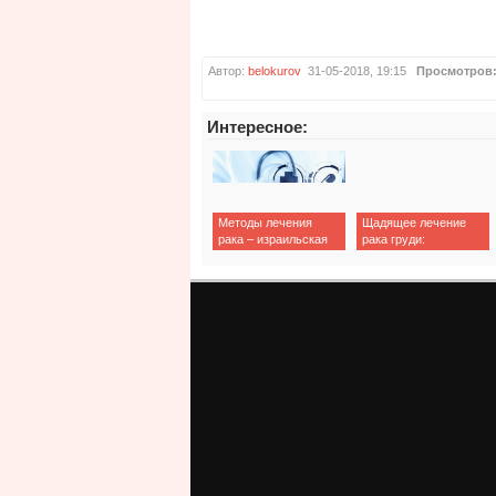
Автор:
belokurov
31-05-2018, 19:15
Просмотров
Интересное:
Методы лечения
Щадящее лечение
рака – израильская
рака груди:
медицина
гормонотерапия