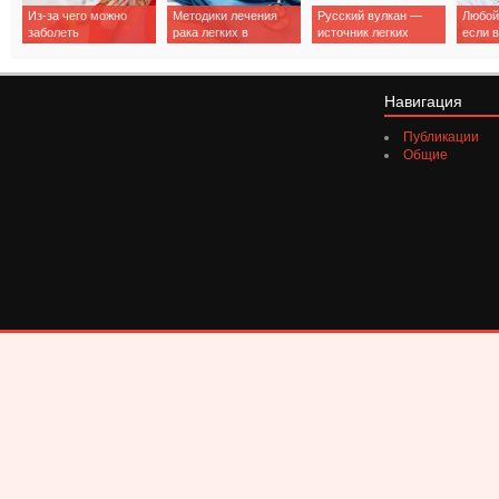
Из-за чего можно
Методики лечения
Русский вулкан —
Любой
заболеть
рака легких в
источник легких
если 
пневмонией
Израиле
денег
ранне
Навигация
Публикации
Общие