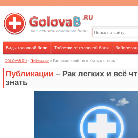
Виды головной боли
Таблетки от головной боли
Заболевани
GOLOVAB.RU
»
Публикации
» Рак легких и всё что о нём нужно знать
Публикации
–
Рак легких и всё ч
знать