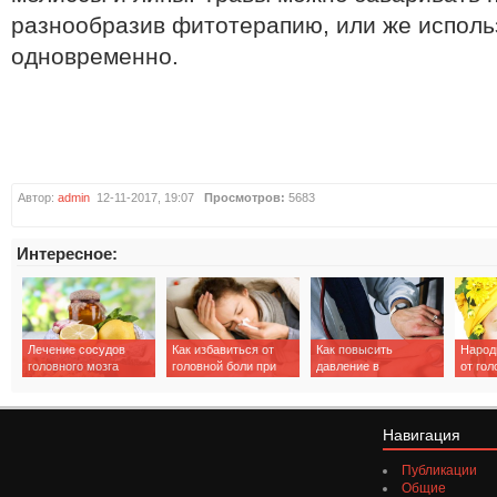
разнообразив фитотерапию, или же исполь
одновременно.
Автор:
admin
12-11-2017, 19:07
Просмотров:
5683
Интересное:
Лечение сосудов
Как избавиться от
Как повысить
Народ
головного мозга
головной боли при
давление в
от гол
народными
простуде?
домашних условиях
методами
Навигация
Публикации
Общие