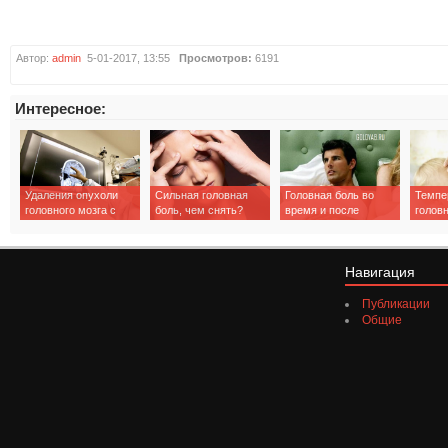
Автор:
admin
5-01-2017, 13:55
Просмотров:
6191
Интересное:
Удаления опухоли
Сильная головная
Головная боль во
Темпе
головного мозга с
боль, чем снять?
время и после
голов
последствиями
оргазма, что делать?
Навигация
Публикации
Общие